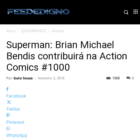
Início
QUADRINHOS
Notícia
Superman: Brian Michael
Bendis contribuirá na Action
Comics #1000
Por
Guto Souza
-
fevereiro 3, 2018
1908
0
Facebook
Twitter
Pinterest
WhatsApp