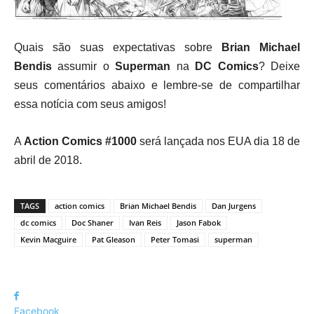
Quais são suas expectativas sobre
Brian Michael
Bendis
assumir o
Superman
na
DC Comics
? Deixe
seus comentários abaixo e lembre-se de compartilhar
essa notícia com seus amigos!
A
Action Comics #1000
será lançada nos EUA dia 18 de
abril de 2018.
TAGS
action comics
Brian Michael Bendis
Dan Jurgens
dc comics
Doc Shaner
Ivan Reis
Jason Fabok
Kevin Macguire
Pat Gleason
Peter Tomasi
superman
Facebook