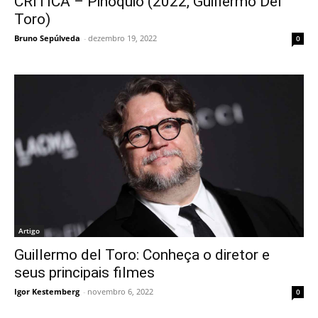
CRÍTICA – Pinóquio (2022, Guillermo Del
Toro)
Bruno Sepúlveda
-
dezembro 19, 2022
0
Artigo
Guillermo del Toro: Conheça o diretor e
seus principais filmes
Igor Kestemberg
-
novembro 6, 2022
0