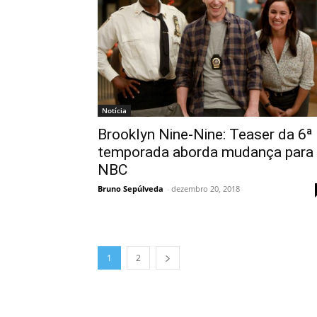
Notícia
Brooklyn Nine-Nine: Teaser da 6ª
temporada aborda mudança para
NBC
Bruno Sepúlveda
-
dezembro 20, 2018
1
2