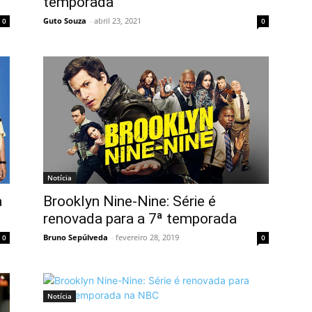
temporada
Guto Souza
-
abril 23, 2021
0
0
Notícia
a
Brooklyn Nine-Nine: Série é
renovada para a 7ª temporada
Bruno Sepúlveda
-
fevereiro 28, 2019
0
0
Notícia