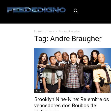
HO
Home
Tags
Andre Braugher
Tag: Andre Braugher
Artigo
Brooklyn Nine-Nine: Relembre os
vencedores dos Roubos de