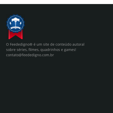
O Feededigno® é um site de conteúdo autoral
sobre séries, filmes, quadrinhos e games!
contato@feededigno.com.br