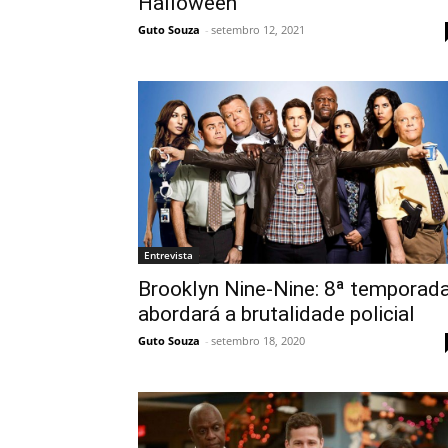
Halloween
Guto Souza
-
setembro 12, 2021
Entrevista
Brooklyn Nine-Nine: 8ª temporad
abordará a brutalidade policial
Guto Souza
-
setembro 18, 2020