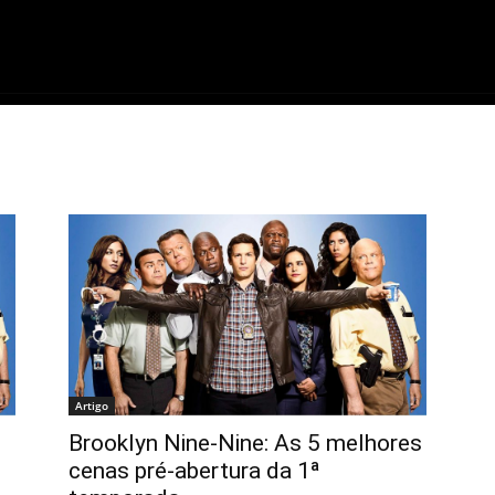
ME
FILMES
SÉRIES
GAMES
QU
Artigo
Brooklyn Nine-Nine: As 5 melhores
cenas pré-abertura da 1ª