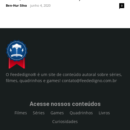
Ben-Hur Silva
-
junho 4, 2020
0
O Feededigno® é um site de conteúdo autoral sobre séries,
filmes, quadrinhos e games!
contato@feededigno.com.br
Acesse nossos conteúdos
Filmes
Séries
Games
Quadrinhos
Livros
Curiosidades