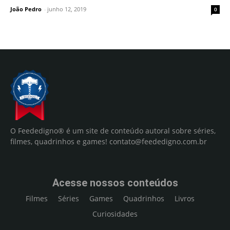
João Pedro
-
junho 12, 2019
0
O Feededigno® é um site de conteúdo autoral sobre séries,
filmes, quadrinhos e games!
contato@feededigno.com.br
Acesse nossos conteúdos
Filmes
Séries
Games
Quadrinhos
Livros
Curiosidades