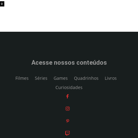
0
Acesse nossos conteúdos
Filmes
Séries
Games
Quadrinhos
Livros
Curiosidades