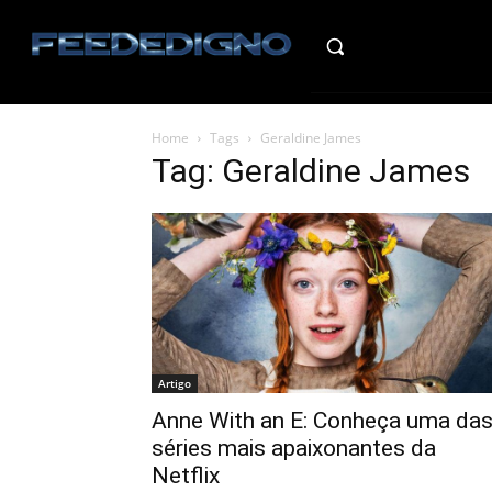
HO
Home
Tags
Geraldine James
Tag: Geraldine James
Artigo
Anne With an E: Conheça uma da
séries mais apaixonantes da
Netflix