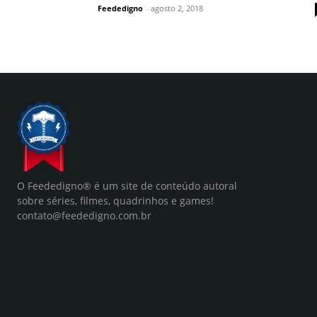
Feededigno
-
agosto 2, 2018
O Feededigno® é um site de conteúdo autoral
sobre séries, filmes, quadrinhos e games!
contato@feededigno.com.br