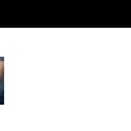
ME
FILMES
SÉRIES
GAMES
QU
s