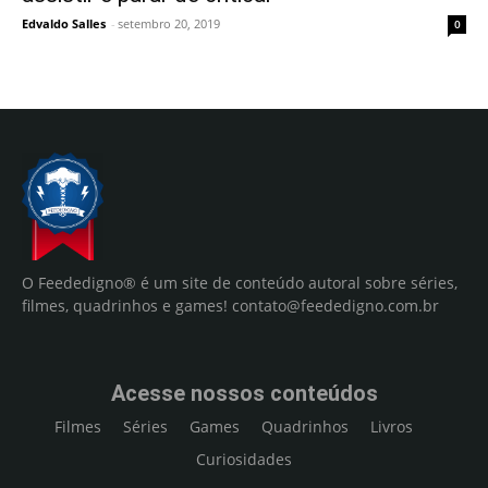
Edvaldo Salles
-
setembro 20, 2019
0
O Feededigno® é um site de conteúdo autoral sobre séries,
filmes, quadrinhos e games!
contato@feededigno.com.br
Acesse nossos conteúdos
Filmes
Séries
Games
Quadrinhos
Livros
Curiosidades