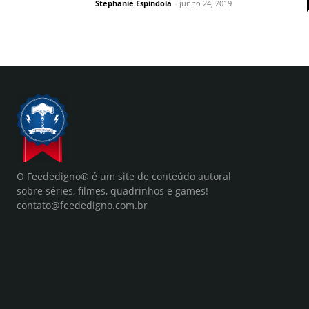
Stephanie Espindola
-
junho 24, 2019
O Feededigno® é um site de conteúdo autoral
sobre séries, filmes, quadrinhos e games!
contato@feededigno.com.br