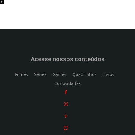
0
Acesse nossos conteúdos
Filmes
Séries
Games
Quadrinhos
Livros
Curiosidades