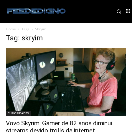
Home
Tags
Skryim
Tag: skryim
CURIOSIDADES
Vovó Skyrim: Gamer de 82 anos diminui
streams devido trolls da internet