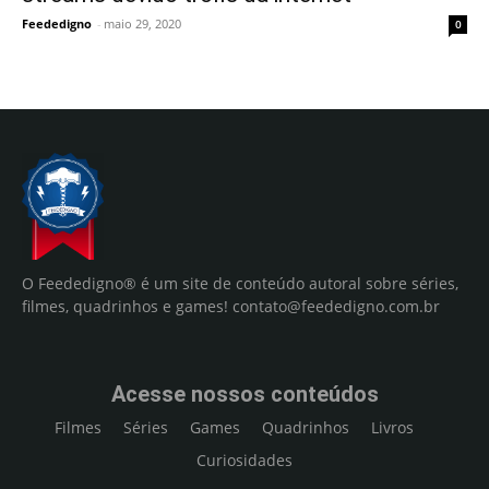
Feededigno
-
maio 29, 2020
0
O Feededigno® é um site de conteúdo autoral sobre séries,
filmes, quadrinhos e games!
contato@feededigno.com.br
Acesse nossos conteúdos
Filmes
Séries
Games
Quadrinhos
Livros
Curiosidades