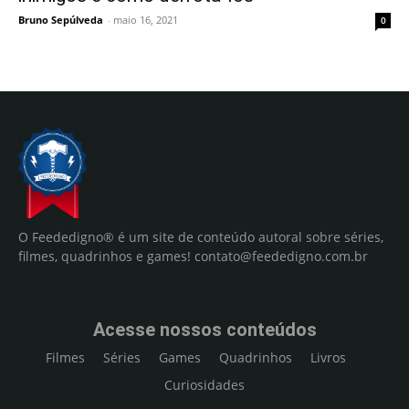
Bruno Sepúlveda
-
maio 16, 2021
0
O Feededigno® é um site de conteúdo autoral sobre séries,
filmes, quadrinhos e games!
contato@feededigno.com.br
Acesse nossos conteúdos
Filmes
Séries
Games
Quadrinhos
Livros
Curiosidades