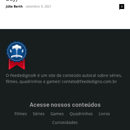
Júlia Barth
-
setembro 9, 2021
0
O Feededigno® é um site de conteúdo autoral sobre séries,
filmes, quadrinhos e games!
contato@feededigno.com.br
Acesse nossos conteúdos
Filmes
Séries
Games
Quadrinhos
Livros
Curiosidades