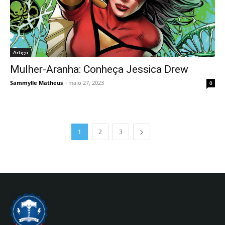
Artigo
Mulher-Aranha: Conheça Jessica Drew
Sammylle Matheus
-
maio 27, 2023
0
1
2
3