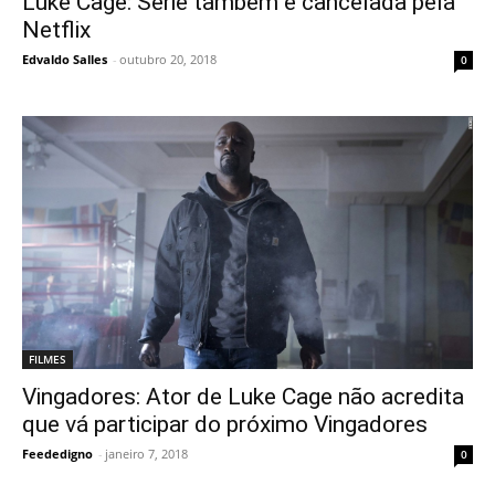
Luke Cage: Série também é cancelada pela
Netflix
Edvaldo Salles
-
outubro 20, 2018
0
FILMES
Vingadores: Ator de Luke Cage não acredita
que vá participar do próximo Vingadores
Feededigno
-
janeiro 7, 2018
0