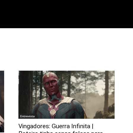
ME
FILMES
SÉRIES
GAMES
QU
Entrevista
Vingadores: Guerra Infinita |