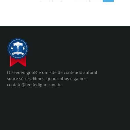
O Feededigno® é um site de conteúdo autoral
sobre séries, filmes, quadrinhos e games!
contato@feededigno.com.br