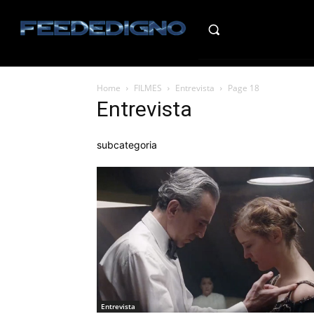
HO
Home
FILMES
Entrevista
Page 18
Entrevista
subcategoria
Entrevista