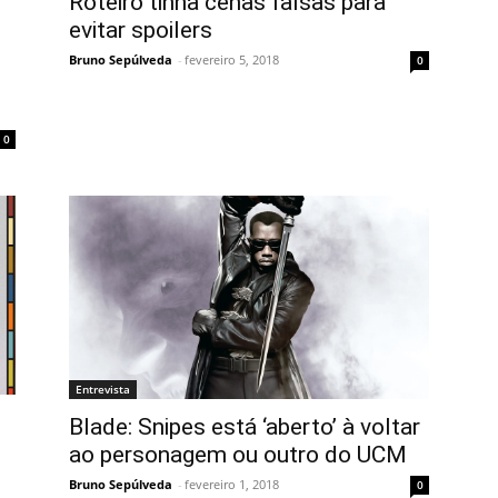
Roteiro tinha cenas falsas para
evitar spoilers
Bruno Sepúlveda
-
fevereiro 5, 2018
0
0
Entrevista
Blade: Snipes está ‘aberto’ à voltar
ao personagem ou outro do UCM
Bruno Sepúlveda
-
fevereiro 1, 2018
0