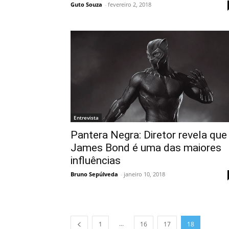
Guto Souza
-
fevereiro 2, 2018
Entrevista
Pantera Negra: Diretor revela que
James Bond é uma das maiores
influências
Bruno Sepúlveda
-
janeiro 10, 2018
...
1
16
17
18