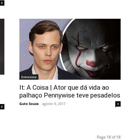
0
Entrevista
It: A Coisa | Ator que dá vida ao
palhaço Pennywise teve pesadelos
Guto Souza
-
agosto 9, 2017
0
0
Page 18 of 18