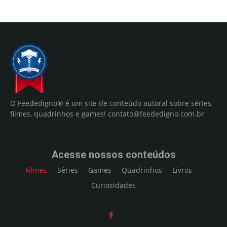
O Feededigno® é um site de conteúdo autoral sobre séries,
filmes, quadrinhos e games!
contato@feededigno.com.br
Acesse nossos conteúdos
Filmes
Séries
Games
Quadrinhos
Livros
Curiosidades