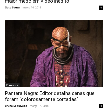
maior medo em vídeo inédito
Guto Souza
-
março 14, 2018
0
Entrevista
Pantera Negra: Editor detalha cenas que
foram “dolorosamente cortadas”
Bruno Sepúlveda
-
março 14, 2018
0