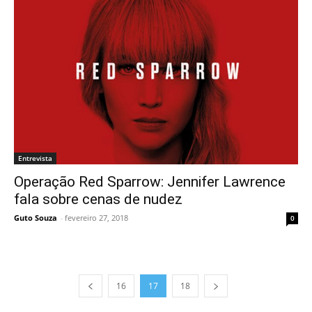
Entrevista
Operação Red Sparrow: Jennifer Lawrence
fala sobre cenas de nudez
Guto Souza
-
fevereiro 27, 2018
0
16
17
18