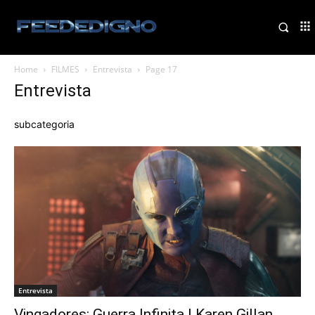
Home
FILMES
Entrevista
Page 17
Entrevista
subcategoria
Entrevista
Vingadores: Guerra Infinita | Karen Gillan