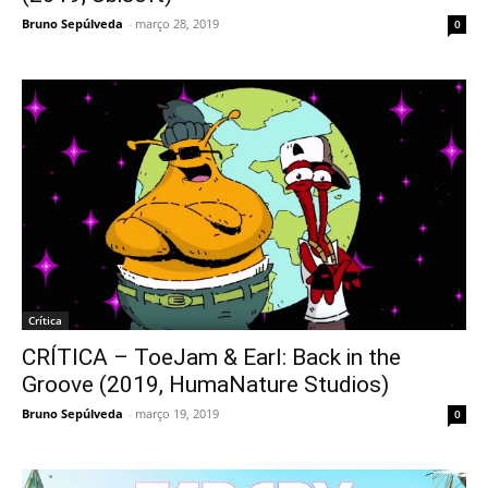
Bruno Sepúlveda
-
março 28, 2019
0
Crítica
CRÍTICA – ToeJam & Earl: Back in the
Groove (2019, HumaNature Studios)
Bruno Sepúlveda
-
março 19, 2019
0