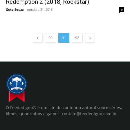
Redemption 2 (2018, Rockstar)
Guto Souza
-
outubro 31, 2018
0
90
91
92
O Feededigno® é um site de conteúdo autoral sobre séries,
filmes, quadrinhos e games!
contato@feededigno.com.br