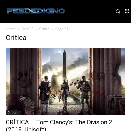
Home
GAMES
Crítica
Page 91
Crítica
Crítica
CRÍTICA – Tom Clancy’s: The Division 2
(2019, Ubisoft)