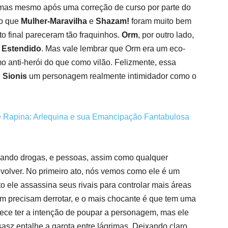
 mas mesmo após uma correção de curso por parte do
ro que
Mulher-Maravilha
e
Shazam!
foram muito bem
to final pareceram tão fraquinhos.
Orm
, por outro lado,
Estendido
. Mas vale lembrar que Orm era um eco-
mo anti-herói do que como vilão. Felizmente, essa
Sionis
um personagem realmente intimidador como o
apina: Arlequina e sua Emancipação Fantabulosa
ficando drogas, e pessoas, assim como qualquer
volver. No primeiro ato, nós vemos como ele é um
 ele assassina seus rivais para controlar mais áreas
m precisam derrotar, e o mais chocante é que tem uma
ece ter a intenção de poupar a personagem, mas ele
sz entalhe a garota entre lágrimas. Deixando claro