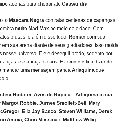
ipe apenas para chegar até
Cassandra
.
az o
Máscara Negra
contratar centenas de capangas
 lembra muito
Mad Max
no meio da cidade. Com
tos brutais, e além disso tudo,
Roman
com sua
em sua arena diante de seus gladiadores. Isso molda
 nesse universo. Ele é desequilibrado, sedento por
rianças, ele abraça o caos. E como ele fica dizendo,
para mandar uma mensagem para a
Arlequina
que
dele.
istina Hodson
,
Aves de Rapina – Arlequina e sua
r
Margot Robbie
,
Jurnee Smollett-Bell
,
Mary
cGregor
,
Ella Jay Basco
,
Steven Williams
,
Derek
ene Amoia
,
Chris Messina
e
Matthew Willig
.