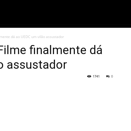
ME
FILMES
SÉRIES
GAMES
QU
almente dá ao UEDC um vilão assustador
Filme finalmente dá
o assustador
1741
0