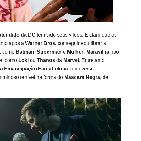
stendido
da DC
tem sido seus vilões. É claro que os
esmo após a
Warner Bros.
conseguir equilibrar a
C, como
Batman
,
Superman
e
Mulher
–
Maravilha
não
ra, como
Loki
ou
Thanos
da
Marvel
.
Entretanto,
sua Emancipação Fantabulosa
, o universo
iminoso terrível na forma do
Máscara Negra
, de