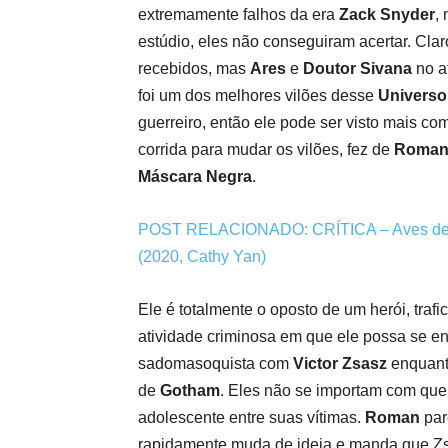
extremamente falhos da era
Zack Snyder
,
estúdio, eles não conseguiram acertar. Cla
recebidos, mas
Ares
e
Doutor Sivana
no a
foi um dos melhores vilões desse
Universo
guerreiro, então ele pode ser visto mais co
corrida para mudar os vilões, fez de
Roman 
Máscara Negra
.
POST RELACIONADO: CRÍTICA – Aves de R
(2020, Cathy Yan)
Ele é totalmente o oposto de um herói, tra
atividade criminosa em que ele possa se en
sadomasoquista com
Victor Zsasz
enquanto
de
Gotham
. Eles não se importam com que
adolescente entre suas vítimas.
Roman
par
rapidamente muda de ideia e manda que Zsa