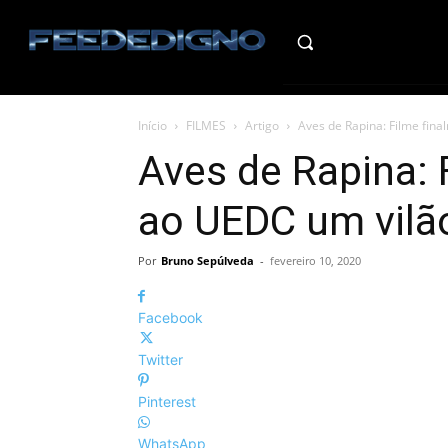
HO
Início
FILMES
Artigo
Aves de Rapina: Filme fin
Aves de Rapina: 
ao UEDC um vilã
Por
Bruno Sepúlveda
-
fevereiro 10, 2020
Facebook
Twitter
Pinterest
WhatsApp