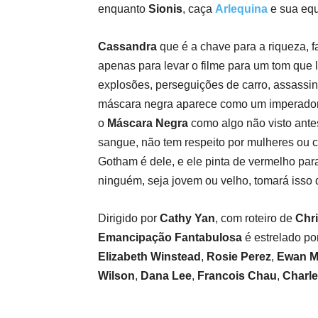
enquanto
Sionis
, caça
Arlequina
e sua equ
Cassandra
que é a chave para a riqueza, f
apenas para levar o filme para um tom que
explosões, perseguições de carro, assassina
máscara negra aparece como um imperador 
o
Máscara Negra
como algo não visto antes
sangue, não tem respeito por mulheres ou c
Gotham é dele, e ele pinta de vermelho 
ninguém, seja jovem ou velho, tomará isso 
Dirigido por
Cathy Yan
, com roteiro de
Chr
Emancipação Fantabulosa
é estrelado po
Elizabeth Winstead
,
Rosie Perez
,
Ewan M
Wilson
,
Dana Lee
,
Francois Chau
,
Charl