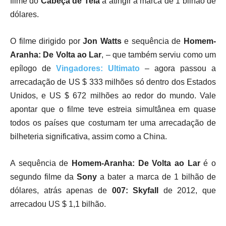
filme do
Cabeça de Teia
a atingir a marca de 1 bilhão de
dólares.
O filme dirigido por
Jon Watts
e sequência de
Homem-
Aranha: De Volta ao Lar
, – que também serviu como um
epílogo de
Vingadores: Ultimato
– agora passou a
arrecadação de US $ 333 milhões só dentro dos Estados
Unidos, e US $ 672 milhões ao redor do mundo. Vale
apontar que o filme teve estreia simultânea em quase
todos os países que costumam ter uma arrecadação de
bilheteria significativa, assim como a China.
A sequência de
Homem-Aranha: De Volta ao Lar
é o
segundo filme da
Sony
a bater a marca de 1 bilhão de
dólares, atrás apenas de
007: Skyfall
de 2012, que
arrecadou US $ 1,1 bilhão.