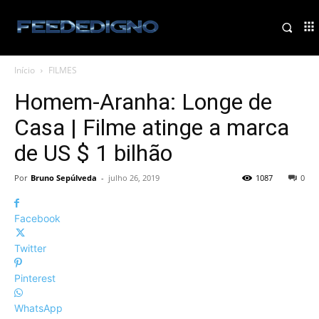
Início
FILMES
Homem-Aranha: Longe de
Casa | Filme atinge a marca
de US $ 1 bilhão
Por
Bruno Sepúlveda
-
julho 26, 2019
1087
0
Facebook
Twitter
Pinterest
WhatsApp