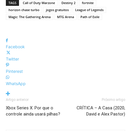
TAGS
Call of Duty Warzone
Destiny 2
fortnite
horizon chase turbo
jogos gratuitos
League of Legends
Magic: The Gathering Arena
MTG Arena
Path of Exile
Facebook
Twitter
Pinterest
WhatsApp
Artigo anterior
Próximo artigo
Xbox Series X: Por que o
CRÍTICA – A Casa (2020,
controle ainda usará pilhas?
David e Alex Pastor)