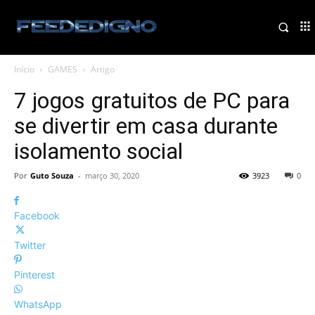
Início
GAMES
Artigo
7 jogos gratuitos de PC para
se divertir em casa durante
isolamento social
Por
Guto Souza
-
março 30, 2020
3923
0
Facebook
Twitter
Pinterest
WhatsApp