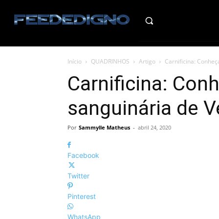
HO
Início
QUADRINHOS
Artigo
Carnificina: Conhe
Carnificina: Con
sanguinária de 
Por
Sammylle Matheus
-
abril 24, 2020
Facebook
Twitter
Pinterest
WhatsApp