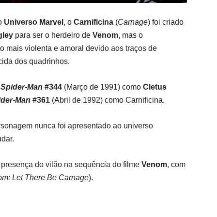
do
Universo Marvel
, o
Carnificina
(
Carnage
) foi criado
gley
para ser o herdeiro de
Venom
, mas o
mais violenta e amoral devido aos traços de
ida dos quadrinhos.
 Spider-Man
#344
(Março de 1991) como
Cletus
ider-Man
#361
(Abril de 1992) como Carnificina.
rsonagem nunca foi apresentado ao universo
udar.
presença do vilão na sequência do filme
Venom
, com
m: Let There Be Carnage
).