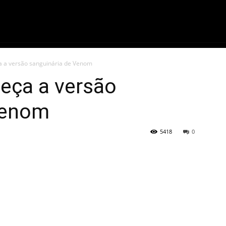
ME
FILMES
SÉRIES
GAMES
QU
ça a versão sanguinária de Venom
heça a versão
Venom
5418
0