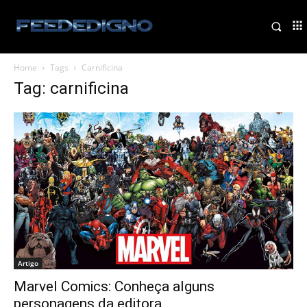
Home
Tags
Carnificina
Tag: carnificina
Artigo
Marvel Comics: Conheça alguns
personagens da editora