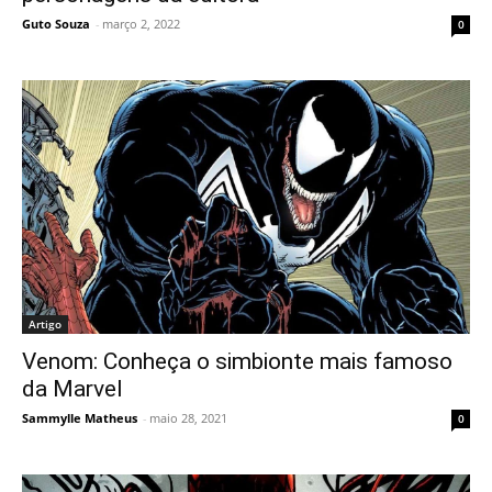
Guto Souza
-
março 2, 2022
0
Artigo
Venom: Conheça o simbionte mais famoso
da Marvel
Sammylle Matheus
-
maio 28, 2021
0