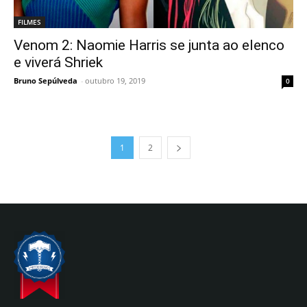
FILMES
Venom 2: Naomie Harris se junta ao elenco
e viverá Shriek
Bruno Sepúlveda
-
outubro 19, 2019
0
1
2