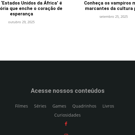
 ‘Estados Unidos da África’ é
Conheça os vampiros 
ória que enche o coração de
marcantes da cultura 
esperança
setembro 25, 2025
outubro 29, 2025
Acesse nossos conteúdos
Filmes
Séries
Games
Quadrinhos
Livros
Curiosidades