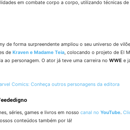
lidades em combate corpo a corpo, utilizando técnicas de l
ony de forma surpreendente ampliou o seu universo de vil
ões de
Kraven e Madame Teia
, colocando o projeto de El 
a ao personagem. O ator já teve uma carreira no
WWE
e j
el Comics: Conheça outros personagens da editora
Feededigno
lmes, séries, games e livros em nosso
canal no
YouTube
.
Cli
ossos conteúdos também por lá!