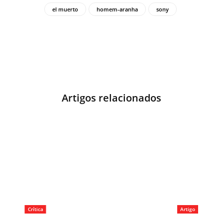
el muerto
homem-aranha
sony
Artigos relacionados
Crítica
Artigo