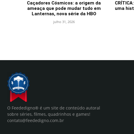
Caçadores Cósmicos: a origem da
CRÍTICA:
ameaça que pode mudar tudo em
uma hist
Lanternas, nova série da HBO
julho 31, 2026
O Feededigno® é um site de conteúdo autoral
sobre séries, filmes, quadrinhos e games!
contato@feededigno.com.br