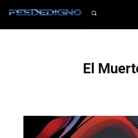
HO
El Muer