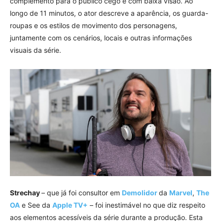
complemento para o público cego e com baixa visão. Ao
longo de 11 minutos, o ator descreve a aparência, os guarda-
roupas e os estilos de movimento dos personagens,
juntamente com os cenários, locais e outras informações
visuais da série.
Strechay
– que já foi consultor em
Demolidor
da
Marvel
,
The
OA
e See da
Apple TV+
– foi inestimável no que diz respeito
aos elementos acessíveis da série durante a produção. Esta