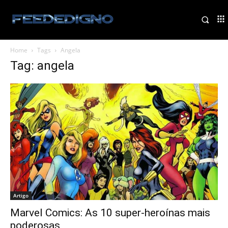
Home
Tags
Angela
Tag: angela
Artigo
Marvel Comics: As 10 super-heroínas mais
poderosas