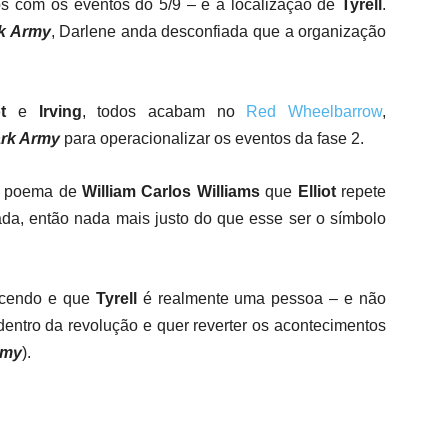
os com os eventos do 5/9 – e a localização de
Tyrell
.
k Army
, Darlene anda desconfiada que a organização
ot
e
Irving
, todos acabam no
Red Wheelbarrow
,
rk Army
para operacionalizar os eventos da fase 2.
 poema de
William Carlos Williams
que
Elliot
repete
a, então nada mais justo do que esse ser o símbolo
ecendo e que
Tyrell
é realmente uma pessoa – e não
ntro da revolução e quer reverter os acontecimentos
rmy
).