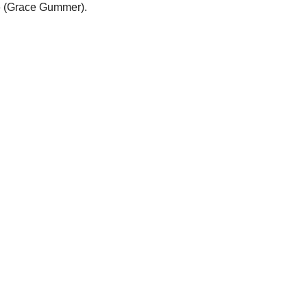
o
(Grace Gummer).