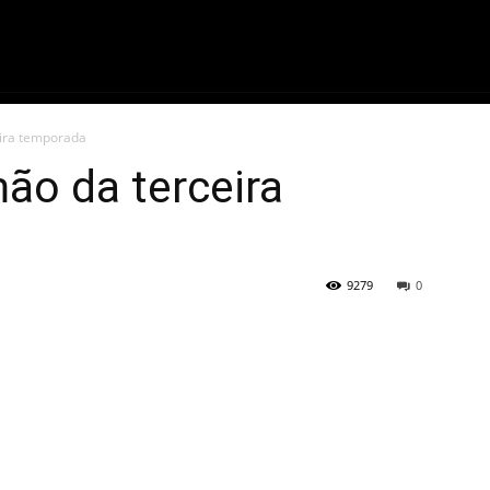
ME
FILMES
SÉRIES
GAMES
QU
ira temporada
ão da terceira
9279
0