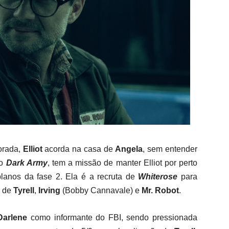
orada,
Elliot
acorda na casa de
Angela
, sem entender
o
Dark Army
, tem a missão de manter Elliot por perto
lanos da fase 2. Ela é a recruta de
Whiterose
para
a de
Tyrell
,
Irving
(Bobby Cannavale
) e
Mr. Robot
.
Darlene
como informante do FBI, sendo pressionada