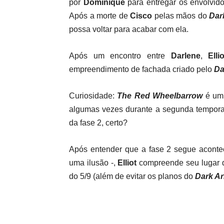
por
Dominique
para entregar os envolvid
Após a morte de
Cisco
pelas mãos do
Dar
possa voltar para acabar com ela.
Após um encontro entre
Darlene
,
Elli
empreendimento de fachada criado pelo
Da
Curiosidade:
The Red Wheelbarrow
é um
algumas vezes durante a segunda temporad
da fase 2, certo?
Após entender que a fase 2 segue acont
uma ilusão -,
Elliot
compreende seu lugar de
do 5/9 (além de evitar os planos do
Dark A