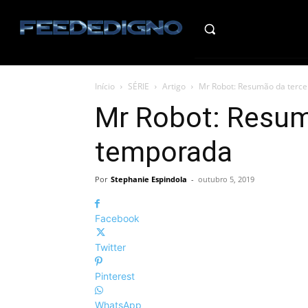
HO
Início
SÉRIE
Artigo
Mr Robot: Resumão da terce
Mr Robot: Resum
temporada
Por
Stephanie Espindola
-
outubro 5, 2019
Facebook
Twitter
Pinterest
WhatsApp