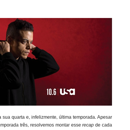
a sua quarta e, infelizmente, última temporada. Apesar
emporada três, resolvemos montar esse
recap
de cada