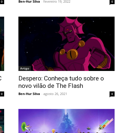
Ben-Hur Silva
-
fevereiro 19, 2022
0
0
Artigo
C
Despero: Conheça tudo sobre o
novo vilão de The Flash
Ben-Hur Silva
-
agosto 26, 2021
0
0