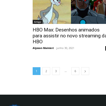
Artigo
HBO Max: Desenhos animados
para assistir no novo streaming d
HBO
Alysson Mainieri
-
junho 30, 2021
...
1
2
3
6