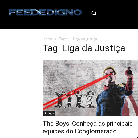
HO
Home
Tags
Liga da Justiça
Tag: Liga da Justiça
Artigo
The Boys: Conheça as principais
equipes do Conglomerado