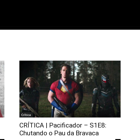
ME
FILMES
SÉRIES
GAMES
QU
Crítica
CRÍTICA | Pacificador – S1E8:
Chutando o Pau da Bravaca