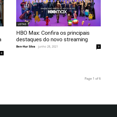
LISTAS
HBO Max: Confira os principais
a
destaques do novo streaming
Ben-Hur Silva
-
junho 28, 2021
0
0
Page 1 of 6