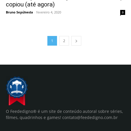
copiou (até agora)
Bruno Sepúlveda
-
fevereiro 4, 2020
0
1
2
O Feededigno® é um site de conteúdo autoral sobre séries,
filmes, quadrinhos e games!
contato@feededigno.com.br