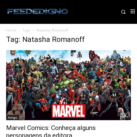
Home
Tags
Natasha Romanoff
Tag: Natasha Romanoff
Artigo
Marvel Comics: Conheça alguns
personagens da editora