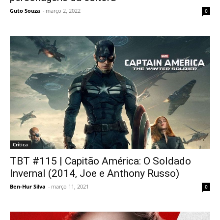
Guto Souza
-
março 2, 2022
0
Crítica
TBT #115 | Capitão América: O Soldado
Invernal (2014, Joe e Anthony Russo)
Ben-Hur Silva
-
março 11, 2021
0