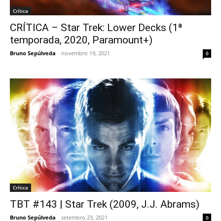
Crítica
CRÍTICA – Star Trek: Lower Decks (1ª
temporada, 2020, Paramount+)
Bruno Sepúlveda
-
novembro 19, 2021
0
Crítica
TBT #143 | Star Trek (2009, J.J. Abrams)
Bruno Sepúlveda
-
setembro 23, 2021
0