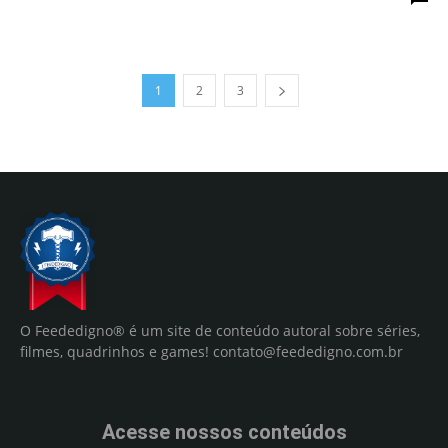
1
2
3
O Feededigno® é um site de conteúdo autoral sobre séries,
filmes, quadrinhos e games!
contato@feededigno.com.br
Acesse nossos conteúdos