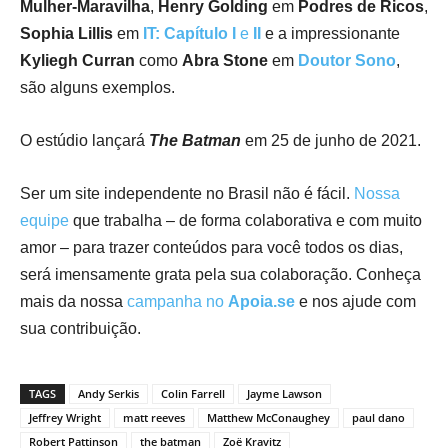
Mulher-Maravilha
,
Henry Golding
em
Podres de Ricos
,
Sophia Lillis
em
IT: Capítulo I
e
II
e a impressionante
Kyliegh Curran
como
Abra Stone
em
Doutor Sono
,
são alguns exemplos.
O estúdio lançará
The Batman
em 25 de junho de 2021.
Ser um site independente no Brasil não é fácil.
Nossa
equipe
que trabalha – de forma colaborativa e com muito
amor – para trazer conteúdos para você todos os dias,
será imensamente grata pela sua colaboração. Conheça
mais da nossa
campanha no
Apoia.se
e nos ajude com
sua contribuição.
TAGS
Andy Serkis
Colin Farrell
Jayme Lawson
Jeffrey Wright
matt reeves
Matthew McConaughey
paul dano
Robert Pattinson
the batman
Zoë Kravitz