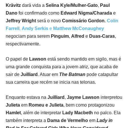
Krävitz
dará vida a
Selina Kyle/Mulher-Gato
,
Paul
Dano
foi confirmado como
Edward Nigma/Charada
e
Jeffrey Wright
será o novo
Comissário Gordon
.
Colin
Farrell
,
Andy Serkis
e
Matthew McConaughey
negociam para serem
Pinguim
,
Alfred
e
Duas-Caras
,
respectivamente.
O papel de
Lawson
está sendo mantido em sigilo, mas é
uma grande conquista para a jovem atriz, que acaba de
sair de
Juilliard
. Atuar em
The Batman
pode catapultar
sua carreira que recém se inicia nas telonas.
Enquanto estava na
Juilliard
,
Jayme
Lawson
interpretou
Julieta
em
Romeu e Julieta
, bem como protagonizou
Hamlet
, além de interpretar
Lady Macbeth
no palco. Ela
também interpreta a
Dama de Vermelho
em
Lady in