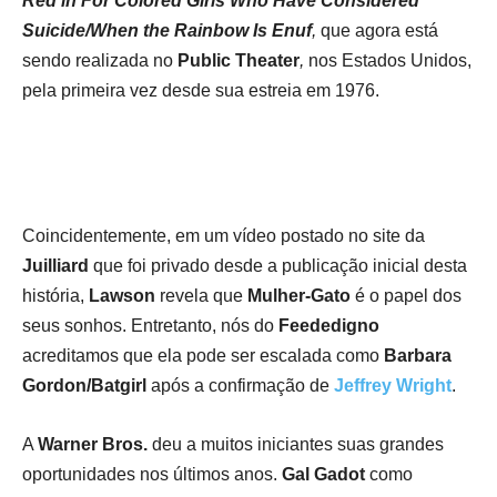
Red in For Colored Girls Who Have Considered
Suicide/When the Rainbow Is Enuf
,
que agora está
sendo realizada no
Public Theater
,
nos Estados Unidos,
pela primeira vez desde sua estreia em 1976.
Coincidentemente, em um vídeo postado no site da
Juilliard
que foi privado desde a publicação inicial desta
história,
Lawson
revela que
Mulher-Gato
é o papel dos
seus sonhos. Entretanto, nós do
Feededigno
acreditamos que ela pode ser escalada como
Barbara
Gordon/Batgirl
após a confirmação de
Jeffrey Wright
.
A
Warner Bros.
deu a muitos iniciantes suas grandes
oportunidades nos últimos anos.
Gal Gadot
como