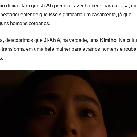
ee
deixa claro que
Ji-Ah
precisa trazer homens para a casa, c
 espectador entende que isso significaria um casamento, já que 
guns homens coreanos.
da, descobrimos que
Ji-Ah
é, na verdade, uma
Kimiho
. Na cul
 transforma em uma bela mulher para atrair os homens e rouba
s.