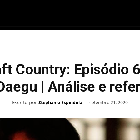
ME
FILMES
SÉRIES
GAMES
QU
ft Country: Episódio 
Daegu | Análise e refe
Escrito por
setembro 21, 2020
Stephanie Espindola