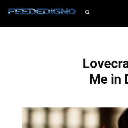
HO
Lovecra
Me in 