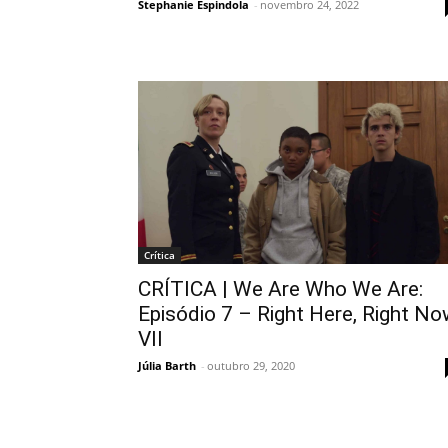
Stephanie Espindola
-
novembro 24, 2022
Crítica
CRÍTICA | We Are Who We Are:
Episódio 7 – Right Here, Right N
VII
Júlia Barth
-
outubro 29, 2020