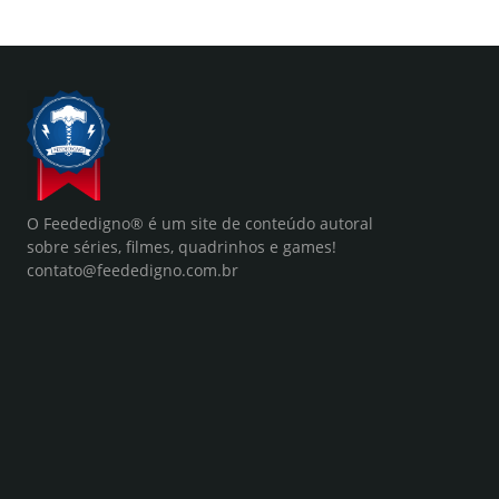
O Feededigno® é um site de conteúdo autoral
sobre séries, filmes, quadrinhos e games!
contato@feededigno.com.br