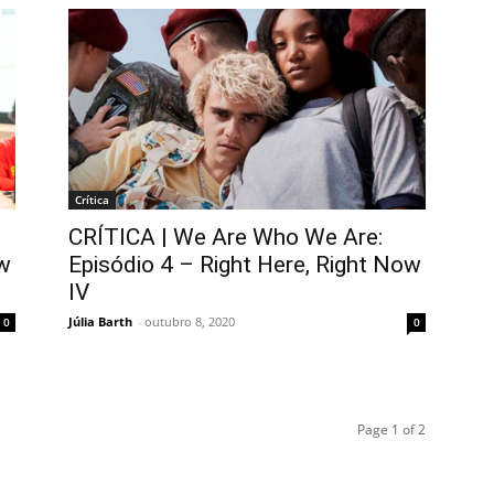
Crítica
CRÍTICA | We Are Who We Are:
ow
Episódio 4 – Right Here, Right Now
IV
Júlia Barth
-
outubro 8, 2020
0
0
Page 1 of 2