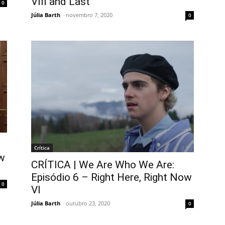
VIII and Last
0
Júlia Barth
-
novembro 7, 2020
0
Crítica
ow
CRÍTICA | We Are Who We Are:
Episódio 6 – Right Here, Right Now
0
VI
Júlia Barth
-
outubro 23, 2020
0