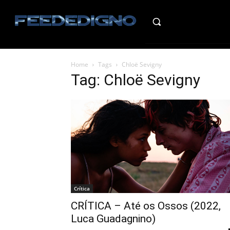
HO
Home
Tags
Chloë Sevigny
Tag: Chloë Sevigny
Crítica
CRÍTICA – Até os Ossos (2022,
Luca Guadagnino)