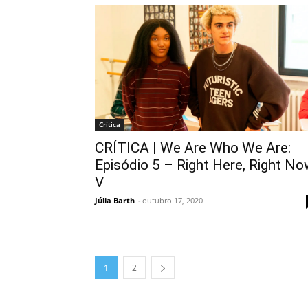
Crítica
CRÍTICA | We Are Who We Are:
Episódio 5 – Right Here, Right N
V
Júlia Barth
-
outubro 17, 2020
1
2