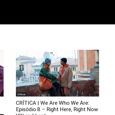
ME
FILMES
SÉRIES
GAMES
QU
Crítica
CRÍTICA | We Are Who We Are:
Episódio 8 – Right Here, Right Now