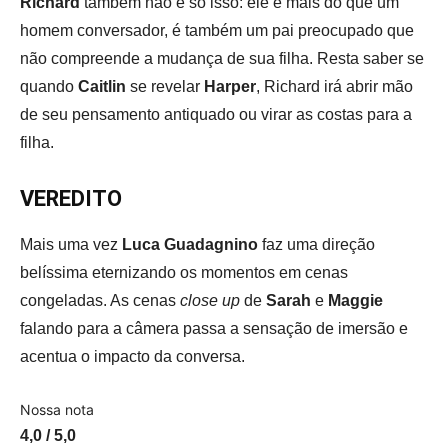
Richard
também não é só isso: ele é mais do que um
homem conversador, é também um pai preocupado que
não compreende a mudança de sua filha. Resta saber se
quando
Caitlin
se revelar
Harper
, Richard irá abrir mão
de seu pensamento antiquado ou virar as costas para a
filha.
VEREDITO
Mais uma vez
Luca Guadagnino
faz uma direção
belíssima eternizando os momentos em cenas
congeladas. As cenas
close up
de
Sarah
e
Maggie
falando para a câmera passa a sensação de imersão e
acentua o impacto da conversa.
Nossa nota
4,0 / 5,0