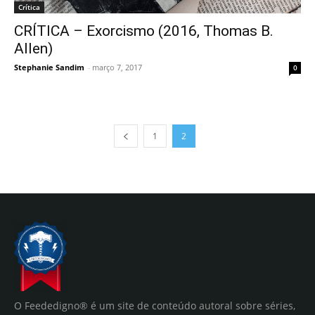
Crítica
CRÍTICA – Exorcismo (2016, Thomas B.
Allen)
Stephanie Sandim
-
março 7, 2017
0
1
2
O Feededigno® é um site de conteúdo autoral sobre séries,