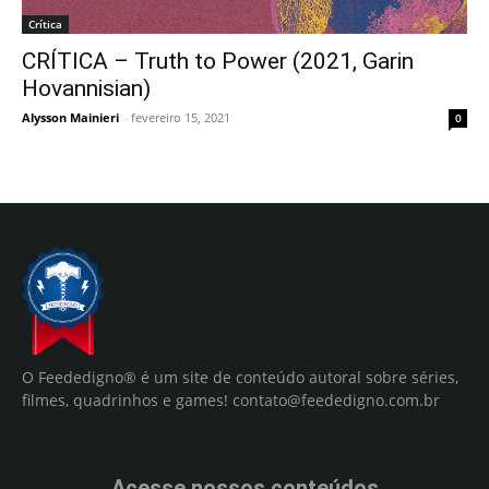
Crítica
CRÍTICA – Truth to Power (2021, Garin
Hovannisian)
Alysson Mainieri
-
fevereiro 15, 2021
0
O Feededigno® é um site de conteúdo autoral sobre séries,
filmes, quadrinhos e games!
contato@feededigno.com.br
Acesse nossos conteúdos