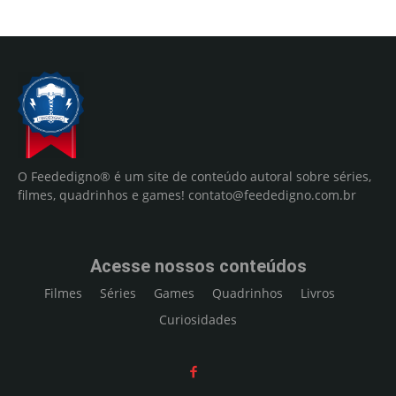
O Feededigno® é um site de conteúdo autoral sobre séries,
filmes, quadrinhos e games!
contato@feededigno.com.br
Acesse nossos conteúdos
Filmes
Séries
Games
Quadrinhos
Livros
Curiosidades