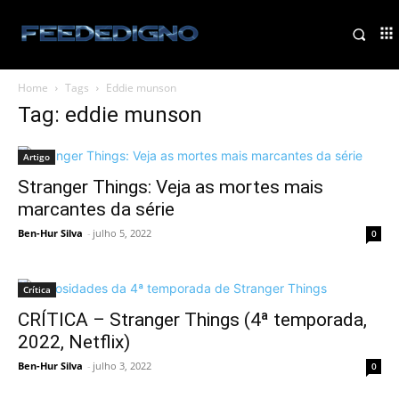
Home
Tags
Eddie munson
Tag: eddie munson
Artigo
Stranger Things: Veja as mortes mais
marcantes da série
Ben-Hur Silva
-
julho 5, 2022
0
Crítica
CRÍTICA – Stranger Things (4ª temporada,
2022, Netflix)
Ben-Hur Silva
-
julho 3, 2022
0