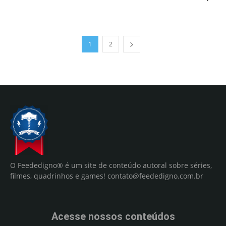
1
2
O Feededigno® é um site de conteúdo autoral sobre séries,
filmes, quadrinhos e games!
contato@feededigno.com.br
Acesse nossos conteúdos