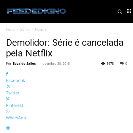
Início
SÉRIE
Notícia
Demolidor: Série é cancelada
pela Netflix
Por
Edvaldo Salles
-
novembro 30, 2018
1978
0
Facebook
Twitter
Pinterest
WhatsApp