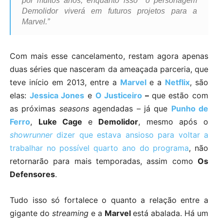
por muitos anos, enquanto isso o personagem
Demolidor viverá em futuros projetos para a
Marvel.”
Com mais esse cancelamento, restam agora apenas
duas séries que nasceram da ameaçada parceria, que
teve início em 2013, entre a
Marvel
e a
Netflix
, são
elas:
Jessica Jones
e
O Justiceiro
–
que estão com
as próximas
seasons
agendadas – já que
Punho de
Ferro
,
Luke Cage
e
Demolidor
, mesmo após o
showrunner
dizer que estava ansioso para voltar a
trabalhar no possível quarto ano do programa
, não
retornarão para mais temporadas, assim como
Os
Defensores
.
Tudo isso só fortalece o quanto a relação entre a
gigante do
streaming
e a
Marvel
está abalada. Há um