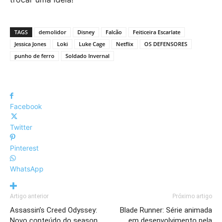
TAGS
demolidor
Disney
Falcão
Feiticeira Escarlate
Jessica Jones
Loki
Luke Cage
Netflix
OS DEFENSORES
punho de ferro
Soldado Invernal
Facebook
Twitter
Pinterest
WhatsApp
Artigo anterior
Próximo artigo
Assassin’s Creed Odyssey:
Blade Runner: Série animada
Novo conteúdo do season
em desenvolvimento pela