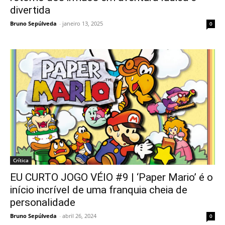
divertida
Bruno Sepúlveda
-
janeiro 13, 2025
0
Crítica
EU CURTO JOGO VÉIO #9 | ‘Paper Mario’ é o
início incrível de uma franquia cheia de
personalidade
Bruno Sepúlveda
-
abril 26, 2024
0