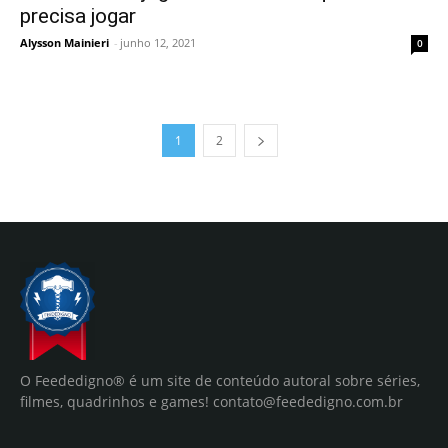
precisa jogar
Alysson Mainieri
-
junho 12, 2021
0
1
2
O Feededigno® é um site de conteúdo autoral sobre séries,
filmes, quadrinhos e games!
contato@feededigno.com.br