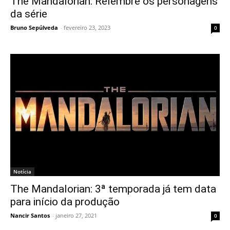
The Mandalorian: Relembre os personagens
da série
Bruno Sepúlveda
-
fevereiro 23, 2023
0
Notícia
The Mandalorian: 3ª temporada já tem data
para início da produção
Nancir Santos
-
janeiro 27, 2021
0