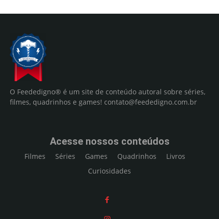
O Feededigno® é um site de conteúdo autoral sobre séries,
filmes, quadrinhos e games!
contato@feededigno.com.br
Acesse nossos conteúdos
Filmes
Séries
Games
Quadrinhos
Livros
Curiosidades