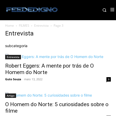
Home
FILMES
Entrevista
Page 3
Entrevista
subcategoria
Entrevista
Robert Eggers: A mente por trás de O
Homem do Norte
Guto Souza
-
maio 13, 2022
0
Artigo
O Homem do Norte: 5 curiosidades sobre o
filme