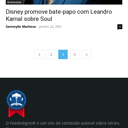
Entrevista
Disney promove bate-papo com Leandro
Karnal sobre Soul
Sammylle Matheus
-
janeiro 22, 2021
0
2
3
4
O Feededigno® é um site de conteúdo autoral sobre séries,