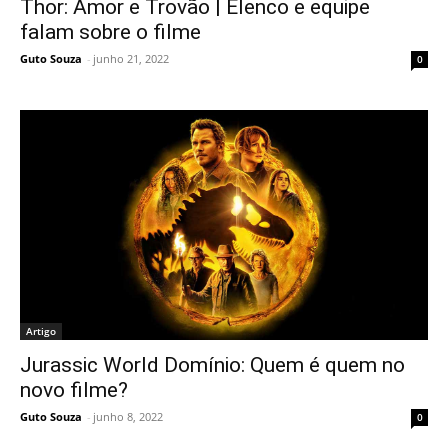
Thor: Amor e Trovão | Elenco e equipe
falam sobre o filme
Guto Souza
-
junho 21, 2022
0
Artigo
Jurassic World Domínio: Quem é quem no
novo filme?
Guto Souza
-
junho 8, 2022
0