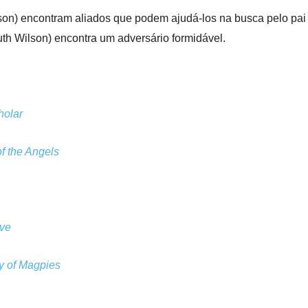
son) encontram aliados que podem ajudá-los na busca pelo pai
th Wilson) encontra um adversário formidável.
holar
f the Angels
ve
y of Magpies