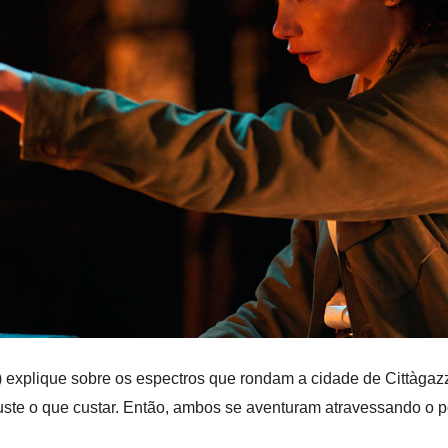
 explique sobre os espectros que rondam a cidade de Cittàgaz
ste o que custar. Então, ambos se aventuram atravessando o p