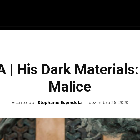
ME
FILMES
SÉRIES
GAMES
QU
 | His Dark Materials
Malice
Escrito por
dezembro 26, 2020
Stephanie Espindola