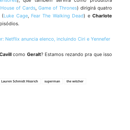
ensores
), que também servirá como produtora
(
House of Cards
,
Game of Thrones
) dirigirá quatro
(
Luke Cage
,
Fear The Walking Dead
) e
Charlote
pisódios.
etflix anuncia elenco, incluindo Ciri e Yennefer
Cavill
como
Geralt
? Estamos rezando pra que isso
Lauren Schmidt Hissrich
superman
the witcher