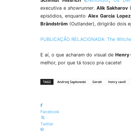
Schmidt Hissrich
(
Demolidor
,
Os Def
executiva e
showrunner
.
Alik Sakharov
episódios, enquanto
Alex Garcia Lopez
Brändström
(Outlander), dirigirão dois e
PUBLICAÇÃO RELACIONADA: The Witcher: N
E aí, o que acharam do visual de
Henry 
melhor, por que tá tosco pra cacete!
TAGS
Andrzej Sapkowski
Geralt
henry cavill
Facebook
Twitter