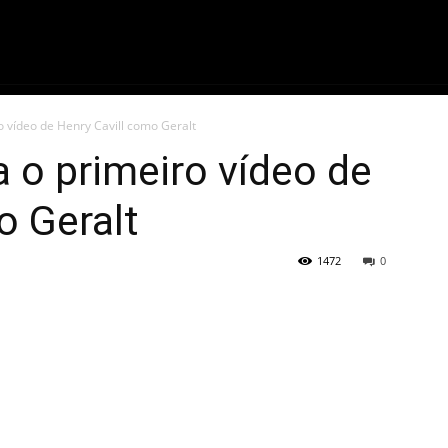
ME
FILMES
SÉRIES
GAMES
QU
o vídeo de Henry Cavill como Geralt
a o primeiro vídeo de
o Geralt
1472
0