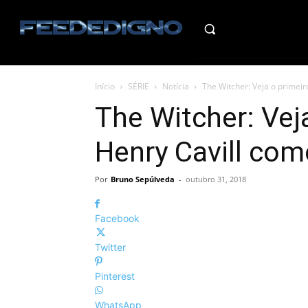
HO
Início
SÉRIE
Notícia
The Witcher: Veja o primeir
The Witcher: Vej
Henry Cavill com
Por
Bruno Sepúlveda
-
outubro 31, 2018
Facebook
Twitter
Pinterest
WhatsApp