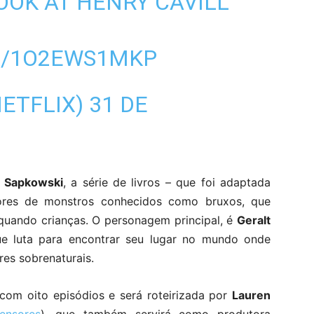
OOK AT HENRY CAVILL
M/1O2EWS1MKP
NETFLIX)
31 DE
j Sapkowski
, a série de livros – que foi adaptada
res de monstros conhecidos como bruxos, que
quando crianças. O personagem principal, é
Geralt
que luta para encontrar seu lugar no mundo onde
res sobrenaturais.
com oito episódios e será roteirizada por
Lauren