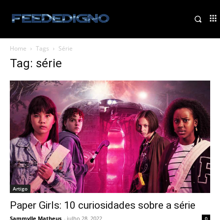
Home
Tags
Série
Tag: série
Artigo
Paper Girls: 10 curiosidades sobre a série
Sammylle Matheus
-
julho 28, 2022
0