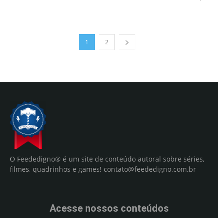
1
2
O Feededigno® é um site de conteúdo autoral sobre séries,
filmes, quadrinhos e games!
contato@feededigno.com.br
Acesse nossos conteúdos