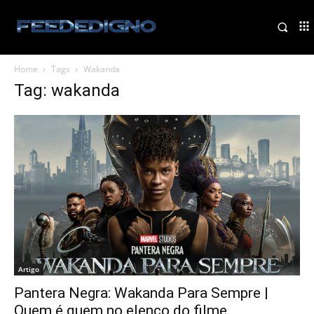
Home
Tags
Wakanda
Tag: wakanda
Artigo
Pantera Negra: Wakanda Para Sempre |
Quem é quem no elenco do filme