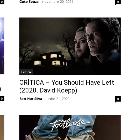
Guto Souza
-
novembro 20, 2021
0
0
Crítica
CRÍTICA – You Should Have Left
!
(2020, David Koepp)
Ben-Hur Silva
-
junho 21, 2020
0
0