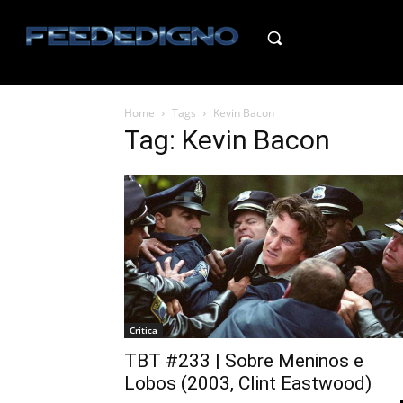
HO
Home
Tags
Kevin Bacon
Tag: Kevin Bacon
Crítica
TBT #233 | Sobre Meninos e
Lobos (2003, Clint Eastwood)