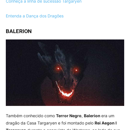
Conheça a linha de sucessão Targaryen
Entenda a Dança dos Dragões
BALERION
Também conhecido como
Terror Negro
,
Balerion
era um
dragão da Casa Targaryen e foi montado pelo
Rei Aegon I