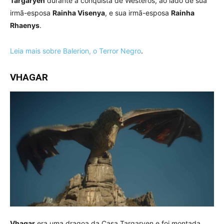
Targaryen
durante a conquista de Westeros, ao lado de sua
irmã-esposa
Rainha Visenya
, e sua irmã-esposa
Rainha
Rhaenys
.
Leia mais sobre Balerion, o Terror Negro
.
VHAGAR
Vhagar
era uma dragoa da Casa Targaryen e foi montada