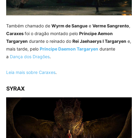
Também chamado de
Wyrm de Sangue
e
Verme Sangrento
,
Caraxes
foi o dragão montado pelo
Príncipe Aemon
Targaryen
durante o reinado do
Rei Jaehaerys I Targaryen
e,
mais tarde, pelo
Príncipe Daemon Targaryen
durante
a
Dança dos Dragões
.
Leia mais sobre Caraxes
.
SYRAX