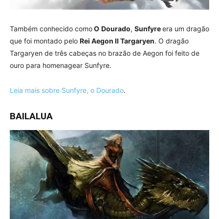
Também conhecido como
O
Dourado
,
Sunfyre
era um dragão
que foi montado pelo
Rei Aegon II Targaryen
. O dragão
Targaryen de três cabeças no brazão de Aegon foi feito de
ouro para homenagear Sunfyre.
Leia mais sobre Sunfyre, o Dourado
.
BAILALUA