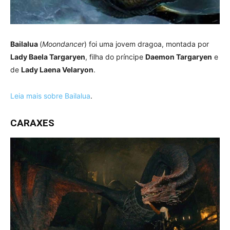
Bailalua
(
Moondancer
) foi uma jovem dragoa, montada por
Lady Baela Targaryen
, filha do príncipe
Daemon Targaryen
e
de
Lady Laena Velaryon
.
Leia mais sobre Bailalua
.
CARAXES