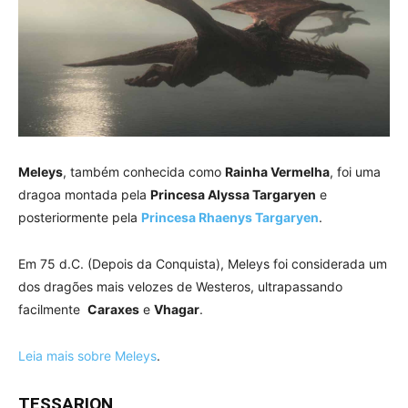
Meleys
, também conhecida como
Rainha Vermelha
, foi uma
dragoa montada pela
Princesa Alyssa Targaryen
e
posteriormente pela
Princesa Rhaenys Targaryen
.
Em 75 d.C. (Depois da Conquista), Meleys foi considerada um
dos dragões mais velozes de Westeros, ultrapassando
facilmente
Caraxes
e
Vhagar
.
Leia mais sobre Meleys
.
TESSARION