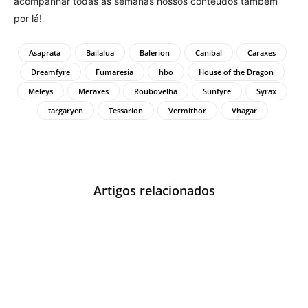
acompanhar todas as semanas nossos conteúdos também
por lá!
Asaprata
Bailalua
Balerion
Canibal
Caraxes
Dreamfyre
Fumaresia
hbo
House of the Dragon
Meleys
Meraxes
Roubovelha
Sunfyre
Syrax
targaryen
Tessarion
Vermithor
Vhagar
Artigos relacionados