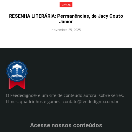
Crítica
RESENHA LITERÁRIA: Permanências, de Jacy Couto
Júnior
novembro 25, 2025
O Feededigno® é um site de conteúdo autoral sobre séries,
filmes, quadrinhos e games!
contato@feededigno.com.br
Acesse nossos conteúdos