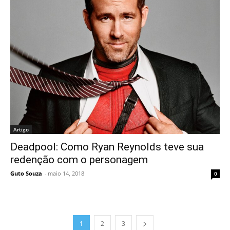
Artigo
Deadpool: Como Ryan Reynolds teve sua
redenção com o personagem
Guto Souza
-
maio 14, 2018
0
1
2
3