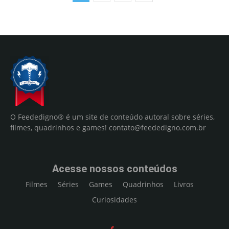
O Feededigno® é um site de conteúdo autoral sobre séries,
filmes, quadrinhos e games!
contato@feededigno.com.br
Acesse nossos conteúdos
Filmes
Séries
Games
Quadrinhos
Livros
Curiosidades