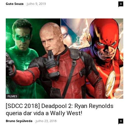
Guto Souza
-
julho 9, 2019
0
FILMES
[SDCC 2018] Deadpool 2: Ryan Reynolds
queria dar vida a Wally West!
Bruno Sepúlveda
-
julho 23, 2018
0